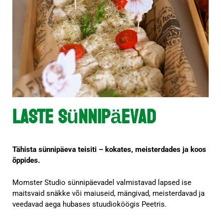
Laste sünnipäevad
Tähista sünnipäeva teisiti – kokates, meisterdades ja koos
õppides.
Momster Studio sünnipäevadel valmistavad lapsed ise
maitsvaid snäkke või maiuseid, mängivad, meisterdavad ja
veedavad aega hubases stuudioköögis Peetris.