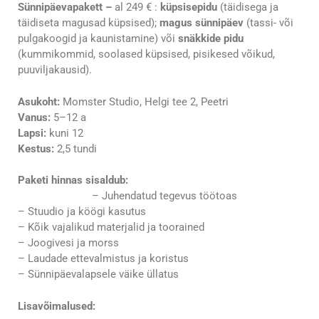
Sünnipäevapakett –
al 249 € :
küpsisepidu
(täidisega ja
täidiseta magusad küpsised);
magus sünnipäev
(tassi- või
pulgakoogid ja kaunistamine) või
snäkkide pidu
(kummikommid, soolased küpsised, pisikesed võikud,
puuviljakausid).
Asukoht:
Momster Studio, Helgi tee 2, Peetri
Vanus:
5–12 a
Lapsi:
kuni 12
Kestus:
2,5 tundi
Paketi hinnas sisaldub:
– Juhendatud tegevus töötoas
– Stuudio ja köögi kasutus
– Kõik vajalikud materjalid ja toorained
– Joogivesi ja morss
– Laudade ettevalmistus ja koristus
– Sünnipäevalapsele väike üllatus
Lisavõimalused: